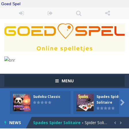
Goed Spel
MENU
Sudoku Classic
Spades Spider
Drift Boss
-
Drift through challenging tracks in Drift Boss, where precision and timing are key. With a simple one-button control, conquer...

Solitaire
Sudoku Classic
-
Classic Sudoku Game. Click on a cell to enter a number. You can enter numbers from 1..9. Every number can only occur once...
NEWS
Spades Spider Solitaire
-
Spider Solitaire game with 1 Spades. Make sequences of cards from King to Ace to remove them from the game. You can move...

