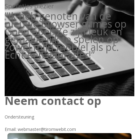
Spelletjes plezier
”Ik heb genoten van de
nieuwe browser games op
Goed Spel! Ze zijn leuk en
gemakkelijk te spelen op
zowel mijn mobiel als pc.
Echt een aanrader!”
Neem contact op
Ondersteuning
Email: webmaster@tiromwebit.com