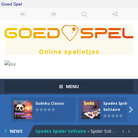
Goed Spel
MENU
Sudoku Classic
Spades Spider
Drift Boss
-
Drift through challenging tracks in Drift Boss, where precision and timing are key. With a simple one-button control, conquer...

Solitaire
Sudoku Classic
-
Classic Sudoku Game. Click on a cell to enter a number. You can enter numbers from 1..9. Every number can only occur once...
NEWS
Spades Spider Solitaire
-
Spider Solitaire game with 1 Spades. Make sequences of cards from King to Ace to remove them from the game. You can move...

