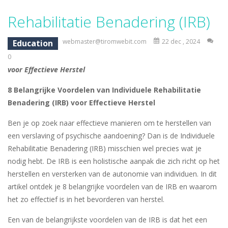
Candy Mahjong
-
A mahjong solitaire game with Candy. Combine 2 of the same free tiles to remove the tiles.
Rehabilitatie Benadering (IRB)
Picture Pie – Ancient City
-
Play a picture pie puzzle in Ancient City. You can swap 2 adjacent parts. Try to complete the image.
webmaster@tiromwebit.com
22 dec , 2024
Education
4 Winds
-
Solve the 4 winds puzzles. Draw lines from numbered cells and fill the complete grid. The numbers indicate how many cells...
0
voor Effectieve Herstel
Atlantis Gem
-
Remove the Atlantis Jewels and reach the goal. Swap 2 jewels to match 3 or more in a row and remove the colored backgrounds.
8 Belangrijke Voordelen van Individuele Rehabilitatie
Clock Solitaire
-
Arrange all cards clockwise. Click on the position where you want to place the open card. The numbers are placed on the position...
Benadering (IRB) voor Effectieve Herstel
Nonogram Saga
-
Solve the classic Nonogram puzzles. Use the row or column hints to black out a cell in the right place.
Ben je op zoek naar effectieve manieren om te herstellen van
Three Cups Game
-
Challenge your focus and memory with the Three Cups Game, where precision and strategy meet. Track the elusive cup hiding...
een verslaving of psychische aandoening? Dan is de Individuele
Rehabilitatie Benadering (IRB) misschien wel precies wat je
Drift Boss
-
Drift through challenging tracks in Drift Boss, where precision and timing are key. With a simple one-button control, conquer...
nodig hebt. De IRB is een holistische aanpak die zich richt op het
Sudoku Classic
-
Classic Sudoku Game. Click on a cell to enter a number. You can enter numbers from 1..9. Every number can only occur once...
herstellen en versterken van de autonomie van individuen. In dit
artikel ontdek je 8 belangrijke voordelen van de IRB en waarom
het zo effectief is in het bevorderen van herstel.
Een van de belangrijkste voordelen van de IRB is dat het een