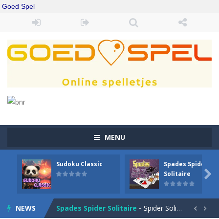
Goed Spel
MENU
Sudoku Classic
Spades Spider
Drift Boss
-
Drift through challenging tracks in Drift Boss, where precision and timing are key. With a simple one-button control, conquer...

Solitaire
Sudoku Classic
-
Classic Sudoku Game. Click on a cell to enter a number. You can enter numbers from 1..9. Every number can only occur once...
NEWS
Spades Spider Solitaire
-
Spider Solitaire game with 1 Spades. Make sequences of cards from King to Ace to remove them from the game. You can move...

